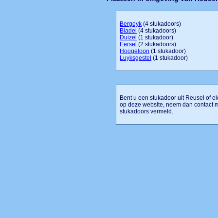
Bergeyk
(4 stukadoors)
Bladel
(4 stukadoors)
Duizel
(1 stukadoor)
Eersel
(2 stukadoors)
Hoogeloon
(1 stukadoor)
Luyksgestel
(1 stukadoor)
Bent u een stukadoor uit Reusel of el
op deze website, neem dan contact m
stukadoors vermeld.