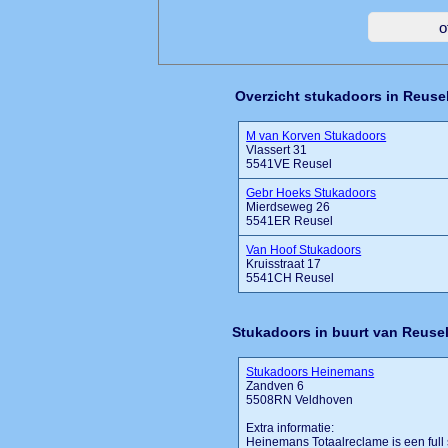
Overzicht stukadoors in Reuse
M van Korven Stukadoors
Vlassert 31
5541VE Reusel
Gebr Hoeks Stukadoors
Mierdseweg 26
5541ER Reusel
Van Hoof Stukadoors
Kruisstraat 17
5541CH Reusel
Stukadoors in buurt van Reuse
Stukadoors Heinemans
Zandven 6
5508RN Veldhoven
Extra informatie:
Heinemans Totaalreclame is een full 