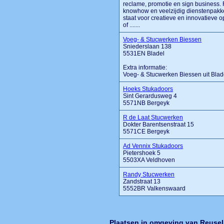
reclame, promotie en sign business. 
knowhow en veelzijdig dienstenpakket
staat voor creatieve en innovatieve 
of .......
Voeg- & Stucwerken Biessen
Sniederslaan 138
5531EN Bladel
Extra informatie:
Voeg- & Stucwerken Biessen uit Blad
Hoeks Stukadoors
Sint Gerardusweg 4
5571NB Bergeyk
R de Laat Stucwerken
Dokter Barentsenstraat 15
5571CE Bergeyk
Ad Vennix Stukadoors
Pietershoek 5
5503XA Veldhoven
Randy Stucwerken
Zandstraat 13
5552BR Valkenswaard
Plaatsen in omgeving van Reusel