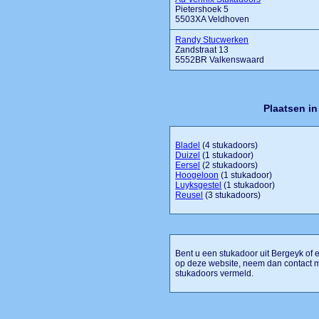
Pietershoek 5
5503XA Veldhoven
Randy Stucwerken
Zandstraat 13
5552BR Valkenswaard
Plaatsen i
Bladel
(4 stukadoors)
Duizel
(1 stukadoor)
Eersel
(2 stukadoors)
Hoogeloon
(1 stukadoor)
Luyksgestel
(1 stukadoor)
Reusel
(3 stukadoors)
Bent u een stukadoor uit Bergeyk of e
op deze website, neem dan contact m
stukadoors vermeld.