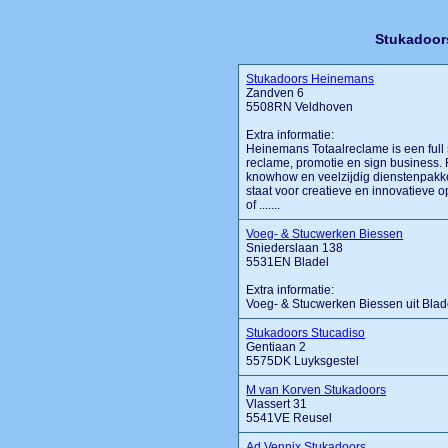
Stukadoor
Stukadoors Heinemans
Zandven 6
5508RN Veldhoven
Extra informatie:
Heinemans Totaalreclame is een full 
reclame, promotie en sign business. 
knowhow en veelzijdig dienstenpakket
staat voor creatieve en innovatieve 
of .......
Voeg- & Stucwerken Biessen
Sniederslaan 138
5531EN Bladel
Extra informatie:
Voeg- & Stucwerken Biessen uit Blad
Stukadoors Stucadiso
Gentiaan 2
5575DK Luyksgestel
M van Korven Stukadoors
Vlassert 31
5541VE Reusel
Ad Vennix Stukadoors