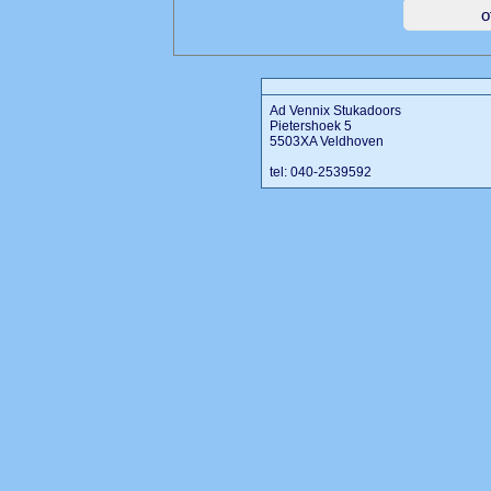
Ad Vennix Stukadoors
Pietershoek 5
5503XA Veldhoven
tel: 040-2539592