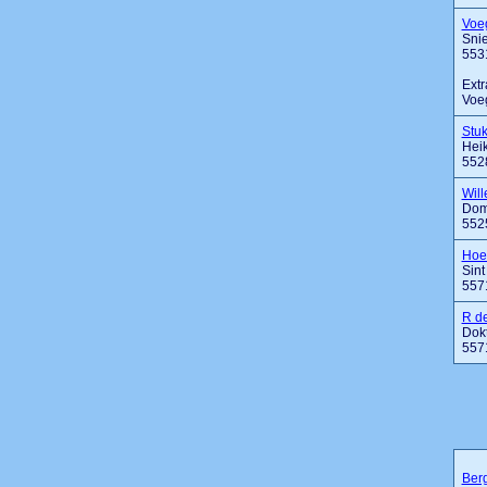
Voe
Sni
553
Extr
Voeg
Stu
Heik
552
Will
Dom
552
Hoe
Sin
557
R d
Dokt
557
Ber