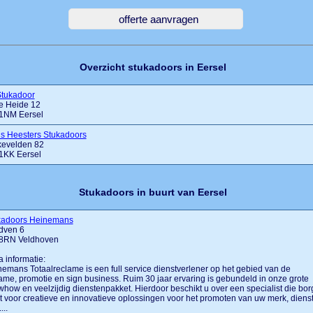
Overzicht stukadoors in Eersel
Stukadoor
e Heide 12
1NM Eersel
is Heesters Stukadoors
kevelden 82
1KK Eersel
Stukadoors in buurt van Eersel
kadoors Heinemans
dven 6
8RN Veldhoven
a informatie:
emans Totaalreclame is een full service dienstverlener op het gebied van de
ame, promotie en sign business. Ruim 30 jaar ervaring is gebundeld in onze grote
how en veelzijdig dienstenpakket. Hierdoor beschikt u over een specialist die bor
t voor creatieve en innovatieve oplossingen voor het promoten van uw merk, diens
....