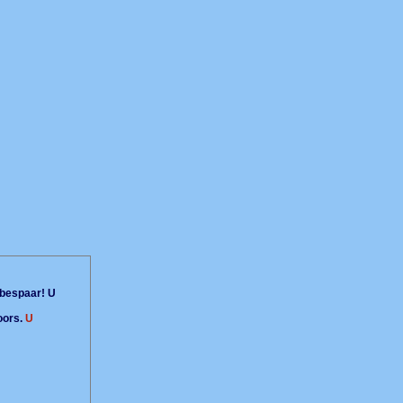
bespaar! U
oors.
U