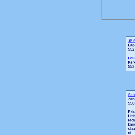
JB 
Lag
552
Lou
Ker
552
Stu
Zan
550
Extr
Hein
recl
know
staa
of ...