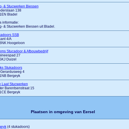
g- & Stucwerken Biessen
ederslaan 138
1EN Bladel
a informatie:
- & Stucwerken Biessen uit Bladel.
kadoors SSB
ant 4/A
8NK Hoogeloon
ems Stucadoor & Afbouwbedrijf
ineespad 27
5KJ Duizel
ks Stukadoors
t Gerardusweg 4
1NB Bergeyk
e Laat Stucwerken
er Barentsenstraat 15
1CE Bergeyk
Plaatsen in omgeving van Eersel
geyk
(4 stukadoors)