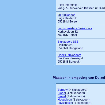
Extra informatie:
Voeg- & Stucwerken Biessen uit Blad
JB Stukadoor
Lage Heide 12
5521NM Eersel
Louis Heesters Stukadoors
Kerkevelden 82
5521KK Eersel
Stukadoors SSB
Heikant 4/A
5528NK Hoogeloon
Hoeks Stukadoors
Sint Gerardusweg 4
5571NB Bergeyk
Plaatsen in omgeving van Duize
Bergeyk
(4 stukadoors)
Bladel
(4 stukadoors)
Eersel
(2 stukadoors)
Hoogeloon
(1 stukadoor)
Luyksgestel
(1 stukadoor)