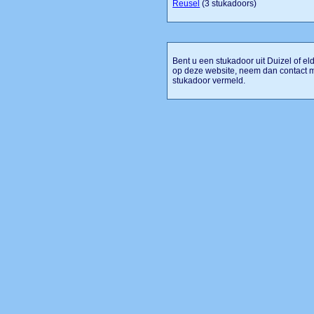
Reusel
(3 stukadoors)
Bent u een stukadoor uit Duizel of el
op deze website, neem dan contact m
stukadoor vermeld.