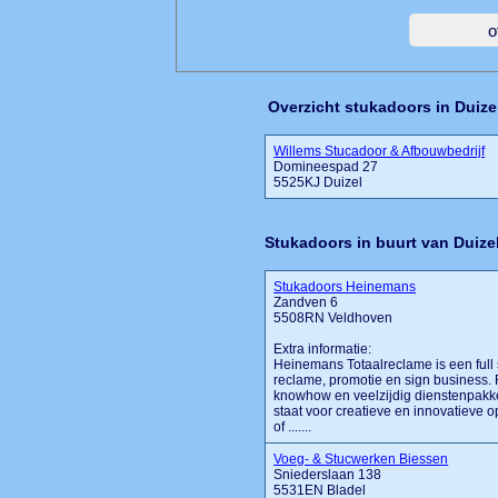
Overzicht stukadoors in Duize
Willems Stucadoor & Afbouwbedrijf
Domineespad 27
5525KJ Duizel
Stukadoors in buurt van Duize
Stukadoors Heinemans
Zandven 6
5508RN Veldhoven
Extra informatie:
Heinemans Totaalreclame is een full 
reclame, promotie en sign business. 
knowhow en veelzijdig dienstenpakket
staat voor creatieve en innovatieve 
of .......
Voeg- & Stucwerken Biessen
Sniederslaan 138
5531EN Bladel