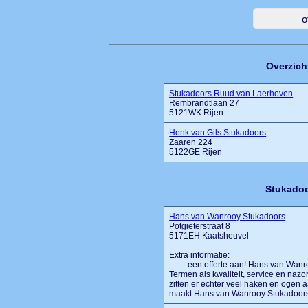
Overzich
Stukadoors Ruud van Laerhoven
Rembrandtlaan 27
5121WK Rijen
Henk van Gils Stukadoors
Zaaren 224
5122GE Rijen
Stukadoo
Hans van Wanrooy Stukadoors
Potgieterstraat 8
5171EH Kaatsheuvel
Extra informatie:
........ een offerte aan! Hans van Wa
Termen als kwaliteit, service en nazorg
zitten er echter veel haken en ogen 
maakt Hans van Wanrooy Stukadoors o