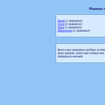
Plaatsen 
Bavel
(1 stukadoor)
Dorst
(1 stukadoor)
Gilze
(1 stukadoor)
Molenschot
(1 stukadoor)
Bent u een stukadoor uit Rijen of eld
deze website, neem dan contact met 
stukadoors vermeld.