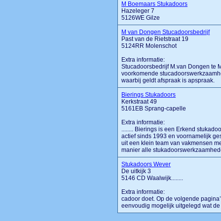
M Boemaars Stukadoors
Hazeleger 7
5126WE Gilze
M van Dongen Stucadoorsbedrijf
Past van de Rietstraat 19
5124RR Molenschot
Extra informatie:
Stucadoorsbedrijf M.van Dongen te Mo
voorkomende stucadoorswerkzaamheden
waarbij geldt afspraak is apspraak.
Bierings Stukadoors
Kerkstraat 49
5161EB Sprang-capelle
Extra informatie:
........ Bierings is een Erkend stukado
actief sinds 1993 en voornamelijk ges
uit een klein team van vakmensen met
manier alle stukadoorswerkzaamheden 
Stukadoors Wever
De uitkijk 3
5146 CD Waalwijk........
Extra informatie:
cadoor doet. Op de volgende pagina’s
eenvoudig mogelijk uitgelegd wat de ve