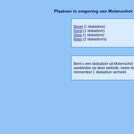
Plaatsen in omgeving van Molenschot
Bavel
(1 stukadoor)
Dorst
(1 stukadoor)
Gilze
(1 stukadoor)
Rijen
(2 stukadoors)
Bent u een stukadoor uit Molenschot o
aanbieden op deze website, neem dan
momenteel 1 stukadoor vermeld.