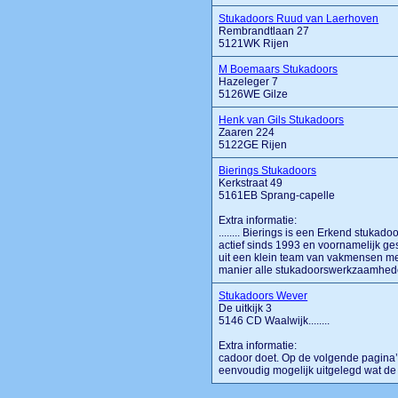
Stukadoors Ruud van Laerhoven
Rembrandtlaan 27
5121WK Rijen
M Boemaars Stukadoors
Hazeleger 7
5126WE Gilze
Henk van Gils Stukadoors
Zaaren 224
5122GE Rijen
Bierings Stukadoors
Kerkstraat 49
5161EB Sprang-capelle
Extra informatie:
........ Bierings is een Erkend stukado
actief sinds 1993 en voornamelijk ges
uit een klein team van vakmensen met
manier alle stukadoorswerkzaamheden 
Stukadoors Wever
De uitkijk 3
5146 CD Waalwijk........
Extra informatie:
cadoor doet. Op de volgende pagina’s
eenvoudig mogelijk uitgelegd wat de ve