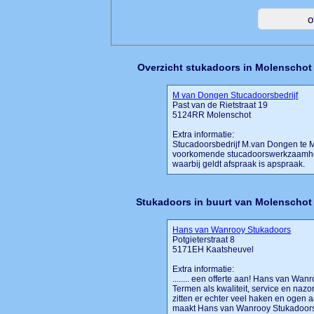
Overzicht stukadoors in Molenschot
M van Dongen Stucadoorsbedrijf
Past van de Rietstraat 19
5124RR Molenschot
Extra informatie:
Stucadoorsbedrijf M.van Dongen te Mo
voorkomende stucadoorswerkzaamheden
waarbij geldt afspraak is apspraak.
Stukadoors in buurt van Molenschot
Hans van Wanrooy Stukadoors
Potgieterstraat 8
5171EH Kaatsheuvel
Extra informatie:
........ een offerte aan! Hans van Wa
Termen als kwaliteit, service en nazorg
zitten er echter veel haken en ogen 
maakt Hans van Wanrooy Stukadoors o