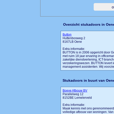
Overzicht stukadoors in Oen
Button
Huttenbosweg 2
8167LB Oene
Extra informatie:
BUTTON is in 2006 opgericht door G
met ruim 18 jaar ervaring in offic
zakelijke dienstverlening, ICT-branc
verzekeringswezen. BUTTON levert in
management assistenten. Wij voorzien 
Stukadoors in buurt van Oen
Boeve Afbouw BV
Parallelweg 12
8152BE Lemelerveld
Extra informatie:
Maak kennis met ons gerenommeerd en
volledige afbouw van woningen. Van 