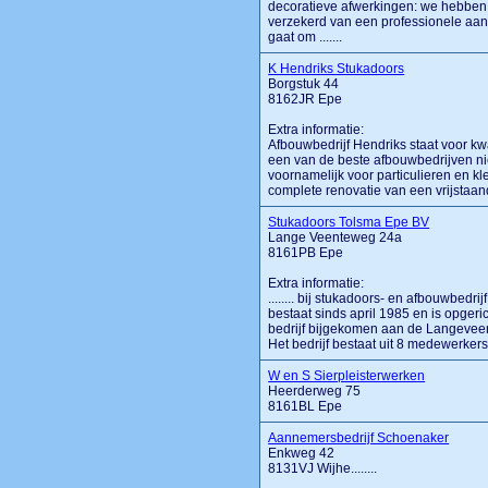
decoratieve afwerkingen: we hebben a
verzekerd van een professionele aanp
gaat om .......
K Hendriks Stukadoors
Borgstuk 44
8162JR Epe
Extra informatie:
Afbouwbedrijf Hendriks staat voor kwa
een van de beste afbouwbedrijven nie
voornamelijk voor particulieren en k
complete renovatie van een vrijstaand 
Stukadoors Tolsma Epe BV
Lange Veenteweg 24a
8161PB Epe
Extra informatie:
........ bij stukadoors- en afbouwbed
bestaat sinds april 1985 en is opgeri
bedrijf bijgekomen aan de Langeveen
Het bedrijf bestaat uit 8 medewerkers,
W en S Sierpleisterwerken
Heerderweg 75
8161BL Epe
Aannemersbedrijf Schoenaker
Enkweg 42
8131VJ Wijhe........