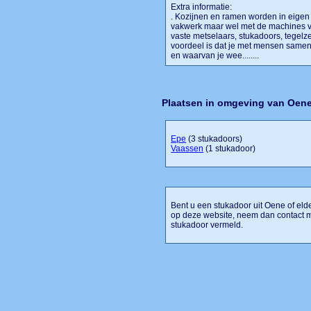
Extra informatie:
. Kozijnen en ramen worden in eigen
vakwerk maar wel met de machines v
vaste metselaars, stukadoors, tegelzetb
voordeel is dat je met mensen samen
en waarvan je wee........
Plaatsen in omgeving van Oen
Epe
(3 stukadoors)
Vaassen
(1 stukadoor)
Bent u een stukadoor uit Oene of elde
op deze website, neem dan contact m
stukadoor vermeld.