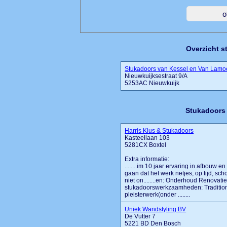
Overzicht s
Stukadoors van Kessel en Van Lamo
Nieuwkuijksestraat 9/A
5253AC Nieuwkuijk
Stukadoors 
Harris Klus & Stukadoors
Kasteellaan 103
5281CX Boxtel
Extra informatie:
........im 10 jaar ervaring in afbouw 
gaan dat het werk netjes, op tijd, sc
niet on........en: Onderhoud Renov
stukadoorswerkzaamheden: Traditione
pleisterwerk(onder ........
Uniek Wandstyling BV
De Vutter 7
5221 BD Den Bosch