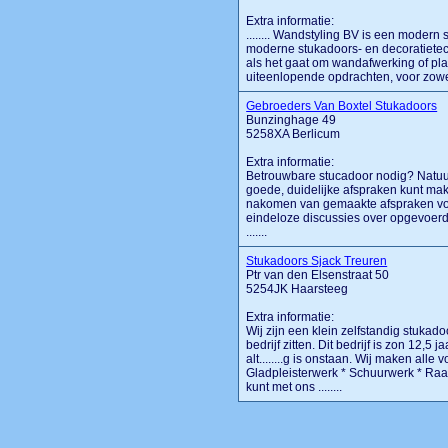
Extra informatie:
........ Wandstyling BV is een modern 
moderne stukadoors- en decoratietech
als het gaat om wandafwerking of pla
uiteenlopende opdrachten, voor zowel
Gebroeders Van Boxtel Stukadoors
Bunzinghage 49
5258XA Berlicum
Extra informatie:
Betrouwbare stucadoor nodig? Natuur
goede, duidelijke afspraken kunt ma
nakomen van gemaakte afspraken voo
eindeloze discussies over opgevoerd
.......
Stukadoors Sjack Treuren
Ptr van den Elsenstraat 50
5254JK Haarsteeg
Extra informatie:
Wij zijn een klein zelfstandig stukado
bedrijf zitten. Dit bedrijf is zon 12,
alt........g is onstaan. Wij maken a
Gladpleisterwerk * Schuurwerk * Raa
kunt met ons ........