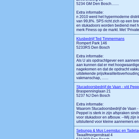
5234 GM Den Bosch........
Extra informatie:
n 2010 werd het hypermoderne distr
van 99,8%. SPS richt zich op een bre
en stukadoors worden bediend met he
merk Finess op de markt. Met ‘Private 
Klusbedrijf Ted Timmermans
Rompert Park 146
5233RS Den Bosch
Extra informatie:
Als U als opdrachtgever een aannemer
aan kunnen dat er met hoogwaardige
nagekomen en dat de opdracht vakkun
uitstekende prijs/kwaliteitsverhoudin
vakmanschap, .......
Stucadoorsbedrijf de Vaan - v/d Pepp
Braspenninglaan 21
5237 NJ Den Bosch
Extra informatie:
Waarom Stucadoorsbedrijf de Vaan - v
Peppel is sterk in zijn afspraken sind
voor stukadoor en afbouw. --Wij zijn 
uitsluitend voor kleine aannemers en p
Sebunga & Mus Leemstuc en Tadela
Twaalfmorgenstraat 4