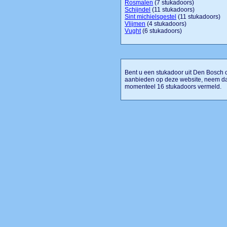
Rosmalen
(7 stukadoors)
Schijndel
(11 stukadoors)
Sint michielsgestel
(11 stukadoors)
Vlijmen
(4 stukadoors)
Vught
(6 stukadoors)
Bent u een stukadoor uit Den Bosch of
aanbieden op deze website, neem da
momenteel 16 stukadoors vermeld.