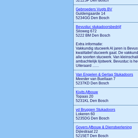
5212SP Den Bosch
Gebroeders Vugts BV
Guldengaarde 14
5234GG Den Bosch
Bevustuc stukadoorsbedrijf
Siloweg 672
5222 BM Den Bosch
Extra informatie:
Vakkundig stucwerk Al jaren is Bevus
kwalitatief stucwerk gaat. De vakkun
alle soorten stucwerk. Van kleinschal
ambachtelijk lijstwerk. Bevustuc is he
Uiteraard .......
Van Engelen & Gerlag Stukadoors
Meester van Buellaan 7
5237KD Den Bosch
Kivits Afbouw
Topaas 20
5231KL Den Bosch
vd Bruggen Stukadoors
Lokeren 60
5235DG Den Bosch
Govers Afbouw & Dienstverlening
Dijlestraat 22
5215ET Den Bosch