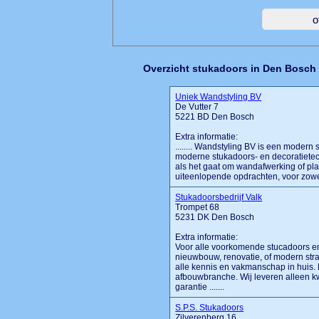
Overzicht stukadoors in Den Bosch
Uniek Wandstyling BV
De Vutter 7
5221 BD Den Bosch
Extra informatie:
........ Wandstyling BV is een modern 
moderne stukadoors- en decoratietech
als het gaat om wandafwerking of pla
uiteenlopende opdrachten, voor zowel
Stukadoorsbedrijf Valk
Trompet 68
5231 DK Den Bosch
Extra informatie:
Voor alle voorkomende stucadoors e
nieuwbouw, renovatie, of modern stra
alle kennis en vakmanschap in huis. 
afbouwbranche. Wij leveren alleen kwal
garantie .......
S.P.S. Stukadoors
Zilverenberg 16