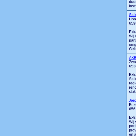
duur
insc
Stu
Hoof
659
Extr
Wij 
part
omge
Geld
AKB
Zwa
653
Extr
Stuk
regi
reno
stu
Jero
Bez
656
Extr
Wij 
part
prov
en a