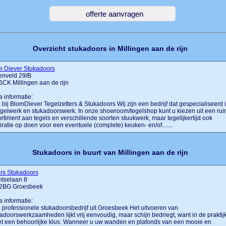
Overzicht stukadoors in Millingen aan de rijn
m Diever Stukadoors
enveld 29/B
CK Millingen aan de rijn
a informatie:
.... bij BlomDiever Tegelzetters & Stukadoors Wij zijn een bedrijf dat gespecialiseerd 
egelwerk en stukadoorswerk. In onze showroom/tegelshop kunt u kiezen uit een rui
rtiment aan tegels en verschillende soorten stuukwerk, maar tegelijkertijd ook
iratie op doen voor een eventuele (complete) keuken- en/of.......
Stukadoors in buurt van Millingen aan de rijn
rs Stukadoors
ntselaan 8
2BG Groesbeek
a informatie:
.... professionele stukadoorsbedrijf uit Groesbeek Het uitvoeren van
adoorswerkzaamheden lijkt vrij eenvoudig, maar schijn bedriegt, want in de praktij
et een behoorlijke klus. Wanneer u uw wanden en plafonds van een mooie en