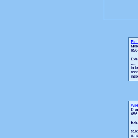
Blo
Mol
6566
Extr
....
in t
asso
insp
Wije
Dre
656
Extr
....
stuk
is h