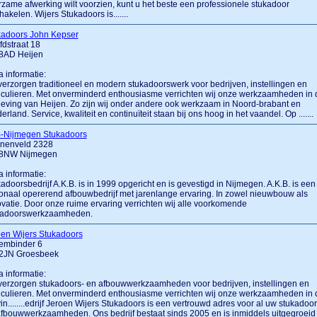
zame afwerking wilt voorzien, kunt u het beste een professionele stukadoor
hakelen. Wijers Stukadoors is.......
kadoors John Kepser
dstraat 18
8AD Heijen
a informatie:
verzorgen traditioneel en modern stukadoorswerk voor bedrijven, instellingen en
iculieren. Met onverminderd enthousiasme verrichten wij onze werkzaamheden in 
ving van Heijen. Zo zijn wij onder andere ook werkzaam in Noord-brabant en
erland. Service, kwaliteit en continuïteit staan bij ons hoog in het vaandel. Op .......
-Nijmegen Stukadoors
nenveld 2328
8NW Nijmegen
a informatie:
adoorsbedrijf A.K.B. is in 1999 opgericht en is gevestigd in Nijmegen. A.K.B. is een
onaal opererend afbouwbedrijf met jarenlange ervaring. In zowel nieuwbouw als
vatie. Door onze ruime ervaring verrichten wij alle voorkomende
kadoorswerkzaamheden.
en Wijers Stukadoors
embinder 6
2JN Groesbeek
a informatie:
verzorgen stukadoors- en afbouwwerkzaamheden voor bedrijven, instellingen en
iculieren. Met onverminderd enthousiasme verrichten wij onze werkzaamheden in 
in........edrijf Jeroen Wijers Stukadoors is een vertrouwd adres voor al uw stukadoor
fbouwwerkzaamheden. Ons bedrijf bestaat sinds 2005 en is inmiddels uitgegroeid