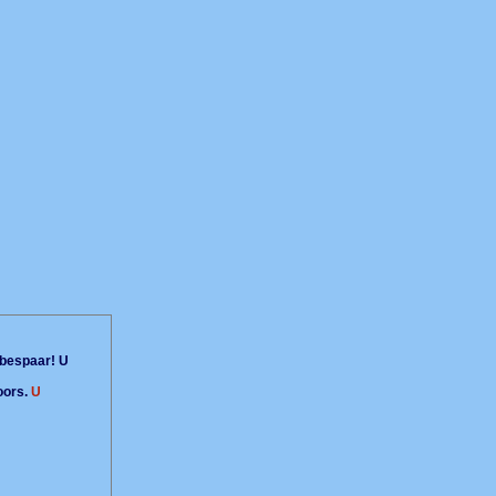
bespaar! U
oors.
U