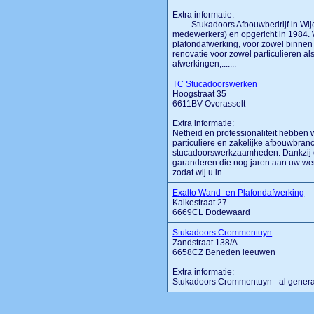
Extra informatie:
........ Stukadoors Afbouwbedrijf in W
medewerkers) en opgericht in 1984.
plafondafwerking, voor zowel binnen
renovatie voor zowel particulieren a
afwerkingen,.......
TC Stucadoorswerken
Hoogstraat 35
6611BV Overasselt
Extra informatie:
Netheid en professionaliteit hebben w
particuliere en zakelijke afbouwbra
stucadoorswerkzaamheden. Dankzij o
garanderen die nog jaren aan uw we
zodat wij u in .......
Exalto Wand- en Plafondafwerking
Kalkestraat 27
6669CL Dodewaard
Stukadoors Crommentuyn
Zandstraat 138/A
6658CZ Beneden leeuwen
Extra informatie:
Stukadoors Crommentuyn - al generat