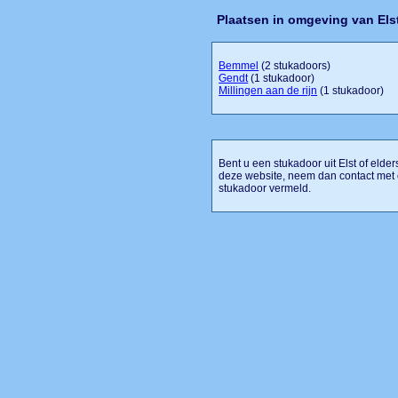
Plaatsen in omgeving van Els
Bemmel
(2 stukadoors)
Gendt
(1 stukadoor)
Millingen aan de rijn
(1 stukadoor)
Bent u een stukadoor uit Elst of elde
deze website, neem dan contact met o
stukadoor vermeld.