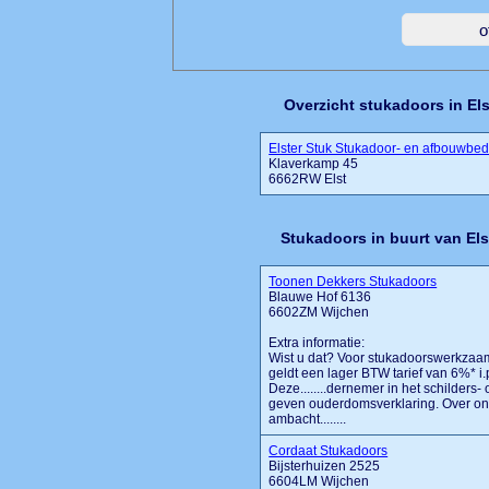
Overzicht stukadoors in Els
Elster Stuk Stukadoor- en afbouwbedr
Klaverkamp 45
6662RW Elst
Stukadoors in buurt van Els
Toonen Dekkers Stukadoors
Blauwe Hof 6136
6602ZM Wijchen
Extra informatie:
Wist u dat? Voor stukadoorswerkzaam
geldt een lager BTW tarief van 6%* 
Deze........dernemer in het schilders-
geven ouderdomsverklaring. Over ons
ambacht........
Cordaat Stukadoors
Bijsterhuizen 2525
6604LM Wijchen