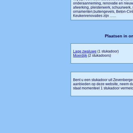
onderaanneming, renovatie en nieuwb
afwerking, pleisterwerk, schuurwerk, s
ornamenten,buitengevels, Beton-Ci
Keukenrenovaties zijn .......
Plaatsen in 
Lage zwaluwe
(1 stukadoor)
Moerdijk
(2 stukadoors)
Bent u een stukadoor uit Zevenbergen 
aanbieden op deze website, neem da
staat momenteel 1 stukadoor vermeld