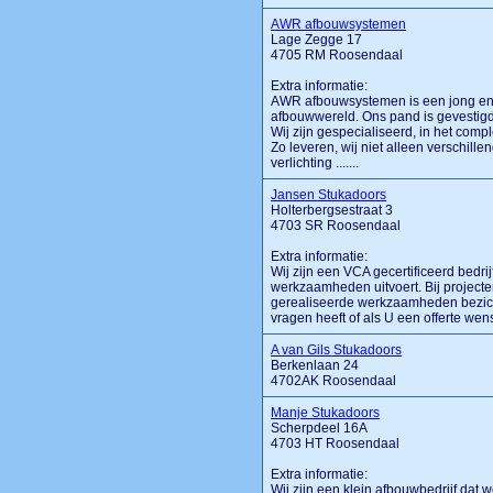
AWR afbouwsystemen
Lage Zegge 17
4705 RM Roosendaal
Extra informatie:
AWR afbouwsystemen is een jong en d
afbouwwereld. Ons pand is gevestigd
Wij zijn gespecialiseerd, in het comp
Zo leveren, wij niet alleen verschil
verlichting .......
Jansen Stukadoors
Holterbergsestraat 3
4703 SR Roosendaal
Extra informatie:
Wij zijn een VCA gecertificeerd bedri
werkzaamheden uitvoert. Bij project
gerealiseerde werkzaamheden bezich
vragen heeft of als U een offerte wen
A van Gils Stukadoors
Berkenlaan 24
4702AK Roosendaal
Manje Stukadoors
Scherpdeel 16A
4703 HT Roosendaal
Extra informatie:
Wij zijn een klein afbouwbedrijf dat w