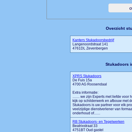
Overzicht st
Kanters Stukadoorsbedrijf
Langenoordstraat 141
4761DL Zevenbergen
Stukadoors i
XPRS Stukadoors
De Fuis 15a
4700 AG Roosendaal
Extra informatie:
........ we zijn Experts met liefde v
kijk op schilderwerk en afbouw met d
Stukadoors is uw partner voor elk pro
veelzijdige dienstverlener van forma
onderhoud of.......
RB Stukadoors- en Tegelwerken
Beatrixstraat 33
4751BT Oud gastel