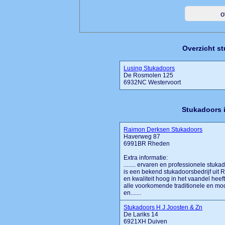
Overzicht s
Lusing Stukadoors
De Rosmolen 125
6932NC Westervoort
Stukadoors 
Raimon Derksen Stukadoors
Haverweg 87
6991BR Rheden
Extra informatie:
........ ervaren en professionele st
is een bekend stukadoorsbedrijf uit 
en kwaliteit hoog in het vaandel hee
alle voorkomende traditionele en m
en.......
Stukadoors H J Joosten & Zn
De Lariks 14
6921XH Duiven