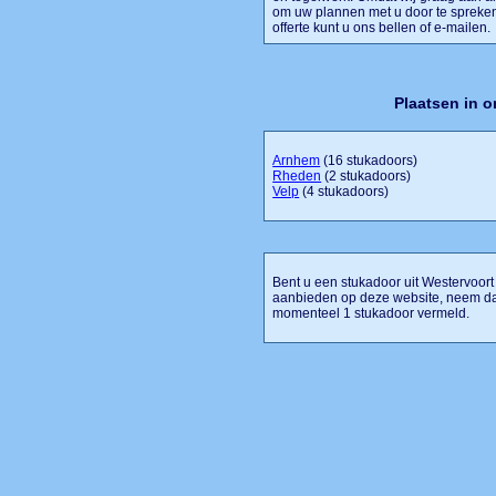
om uw plannen met u door te spreken
offerte kunt u ons bellen of e-mailen.
Plaatsen in 
Arnhem
(16 stukadoors)
Rheden
(2 stukadoors)
Velp
(4 stukadoors)
Bent u een stukadoor uit Westervoort 
aanbieden op deze website, neem dan
momenteel 1 stukadoor vermeld.