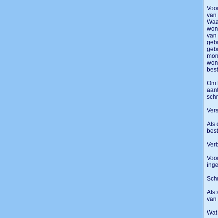
Voor
van 
Waar
woni
van 
gebr
gebr
mon
woni
best
Om h
aant
schr
Ver
Als 
best
Ver
Voor
ing
Schr
Als 
van 
Wat 