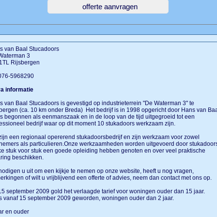
s van Baal Stucadoors
Waterman 3
1TL Rijsbergen
 076-5968290
a informatie
 van Baal Stucadoors is gevestigd op industrieterrein "De Waterman 3" te
bergen (ca. 10 km onder Breda) Het bedrijf is in 1998 opgericht door Hans van Baa
is begonnen als eenmanszaak en in de loop van de tijd uitgegroeid tot een
essioneel bedrijf waar op dit moment 10 stukadoors werkzaam zijn.
zijn een regionaal opererend stukadoorsbedrijf en zijn werkzaam voor zowel
nemers als particulieren.Onze werkzaamheden worden uitgevoerd door stukadoor
e stuk voor stuk een goede opleiding hebben genoten en over veel praktische
ring beschikken.
nodigen u uit om een kijkje te nemen op onze website, heeft u nog vragen,
rkingen of wilt u vrijblijvend een offerte of advies, neem dan contact met ons op.
15 september 2009 gold het verlaagde tarief voor woningen ouder dan 15 jaar.
is vanaf 15 september 2009 geworden, woningen ouder dan 2 jaar.
ar en ouder