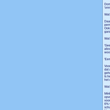
Domm
'onr
Wat
Daar
per
Ook 
gara
Wat 
'Gee
afzo
woon
'Een
Voor
dat 
geh
Is h
het
Wat 
Méér
opvu
voor
6% v
schu