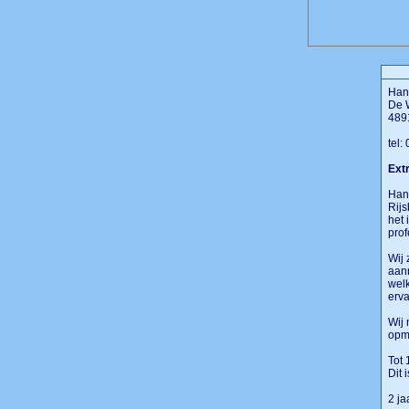
Han
De 
489
tel:
Extr
Hans
Rijs
het 
prof
Wij 
aan
welk
erva
Wij 
opme
Tot 
Dit 
2 ja