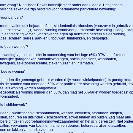
e vraag? Niets hoor. Er valt namelijk meer onder dan u denkt. Het gaat om
oerende zaken die zijn bestemd voor permanente particuliere bewoning'.
 voor panden?
onder vallen ook bejaardenflats, studentenflats, kloosters (voorzover in gebruik vo
manente bewoning), tweede woning (waarvoor permanente bewoning is toegestaan
in aanmerking komen (voorzover gelegen op hetzelfde perceel als de woning):
ges, schuren, serres, aan- en uitbouwen, tuinhekken, en dergelijke.
is 'geen woning'?
n woning' zijn, en dus niet in aanmerking voor het lage (6%) BTW-tarief komen:
nderlijke garageboxen, vakantiewoningen, hotels, pensions, woonboten,
wagens, asielzoekerscentra, ziekenhuizen en internaten.
 beetje woning'
 panden die gemengd gebruikt worden (bijv. woon-winkelpanden), is goedgekeur
als de panden voor meer dan 50% voor particuliere bewoning worden gebruikt, de
eel als woning worden aangemerkt.
et gebruik als woning minder dan 50%, dan mag het 6%-tarief worden toegepast o
 woningdeel.
is 'schilderwerk'?
 dan u wellicht denkt: schoonmaken, wassen, ontvetten, afbranden, afbijten,
llen, schuren en uiteindelijk schilderwerk, zowel binnen als buiten. Zeg maar alle
bereidings- en voorbehandelingwerkzaamheden en het schilderen zelf. Niet onde
allen: vervangen van kozijnen, ramen en deuren, betonreparaties, glaszetten,
ren en lakken van parketvloeren.