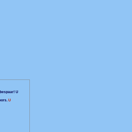
bespaar! U
oors.
U