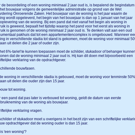
 de beoordeling of een woning minimaal 2 jaar oud is, is bepalend de begindatum
het bouwjaar volgens de gemeentelijke administratie op grond van de Wet
dering Onroerende Zaken. Het bouwjaar van de woning is het jaar waarin de
ng wordt opgeleverd, het begin van het bouwjaar is dan op 1 januari van het jaar
oplevering van de woning. Bij een pand dat niet vanaf het begin als woning in
uik is geweest, bepaalt het tijdstip waarop het pand voor het eerst als woning in
uik is genomen of de woning minimaal 2 jaar oud is. Te denken valt aan een oud
umentaal pakhuis dat tot een appartementencomplex is omgebouwd. Wanneer ee
ng in verschillende stadia tot stand is gekomen, moet de woning voor minimaal 5
aan uit delen die 2 jaar of ouder zijn.
et 6%-tarief te kunnen toepassen moet de schilder, stukadoor of behanger kunne
onen dat de woning minimaal 2 jaar oud is. Hij kan dit doen met bijvoorbeeld een
iftelijke verklaring van de opdrachtgever.
schillende bouwfasen.
de woning in verschillende stadia is gebouwd, moet de woning voor tenminste 50
aan uit delen die ouder zijn dan 15 jaar.
bouw tot woning.
 een pand dat pas later is verbouwd tot woning, geldt de datum van eerste
ebruikneming van de woning als bouwjaar.
iftelijke verklaring vragen.
schilder of stukadoor moet u overigens in het bezit zijn van een schriftelijke verklar
uw opdrachtgever dat de woning ouder is dan 15 jaar.
is 'een woning'?