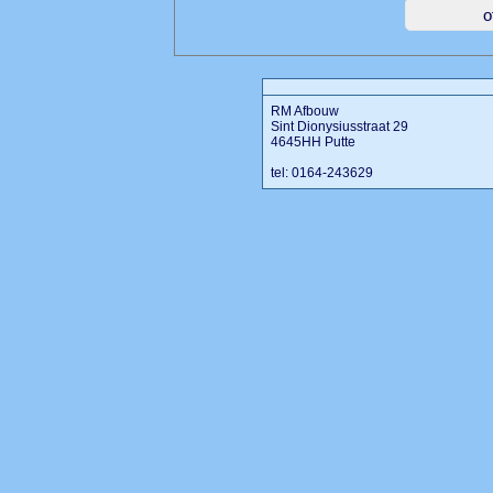
RM Afbouw
Sint Dionysiusstraat 29
4645HH Putte
tel: 0164-243629