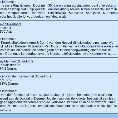
a informatie:
 naam is Riny Engelen Door ruim 35 jaar ervaring als stucadoor bent u verzekerd
vakmanschap Natuurlijk geef ik u ook deskundig advies. Ik ben gespecialiseerd in
ende vakgebieden: --Raapwerk --Pleisterwerk --Spuitwerk --Sierlijsten --Marmerst
voor heb ik allerlei voorbeelden en (kleur)stalen
ekt Stukadoors
zeecht 4
1VC Asten
a informatie:
.... Korrekt Stukadoors Arno & Corné van den Heuvel zijn stukadoors pur sang. Hun
ijf ligt aan Bonksel 16 te Asten. Van thuis uit een echte stukadoorsfamilie waar alle
este vaklui en materialen samengaan om tot een hoogwaardig eindproduct te
n. Door onze langdurige ervaring in decoratief stukadoorswerk kunnen wij u.......
ny Mennen Stukadoors
s Halsstraat 2
3CN Deurne
sten van den Berkmortel Stukadoors
aat 17A
1 PW Deurne
a informatie:
.... van den Berkmortel is een stukadoorsbedrijf met een hele moderne uitstraling
stigd aan de Dukaat in Deurne. Joosten van den Berkmortel bestaat uit een team
goed opgeleide werknemers op de werkvloer / kantoor en in de showroom. Onze
oren zijn modern ingericht evenals de showroom die op afspraak te bezichtigen is.
en.......