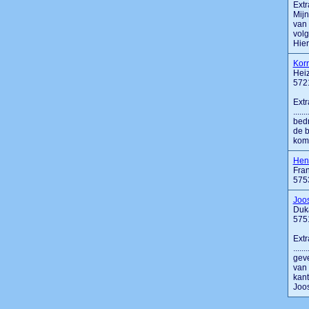
Extr
Mijn
van 
volg
Hier
Korr
Hei
572
Extr
....
bedr
de b
kome
Hen
Fran
575
Joo
Duk
575
Extr
....
geve
van 
kant
Joost