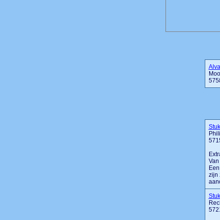
Alva
Moos
575
Stu
Phi
571
Extr
Van 
Een 
zijn
aand
Stu
Rech
572