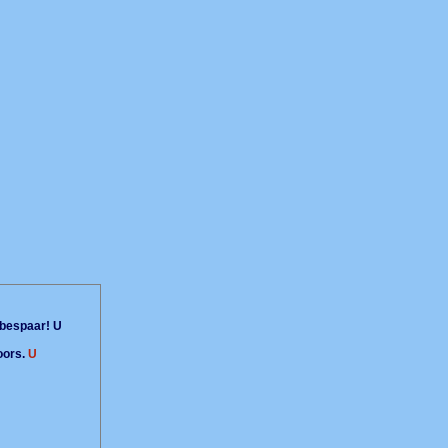
bespaar! U
oors.
U