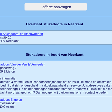
Overzicht stukadoors in Neerkant
ri Stucadoors- en Afbouwbedrijf
tdijk 15
8PV Neerkant
Stukadoors in buurt van Neerkant
kadoors Van der Ven & Vermeulen
lipsbosweg 7
5RE Lierop
a informatie:
der ven & Vermeulen stucadoorsbedrijfbedrijf, het adres in Helmond en omstreken
bedrijf dat zich onderscheid in vakbekwaamheid en service. Juist deze twee zake
 zeer belangrijk in de hedendaagse stucadoorsbranche. Maar wilt u kwaliteit die me
acht wordt aangebracht? Dan nodigen wij u uit om met ons in contact te treden.
kadoors Engelen
testraat 41
1XC Asten