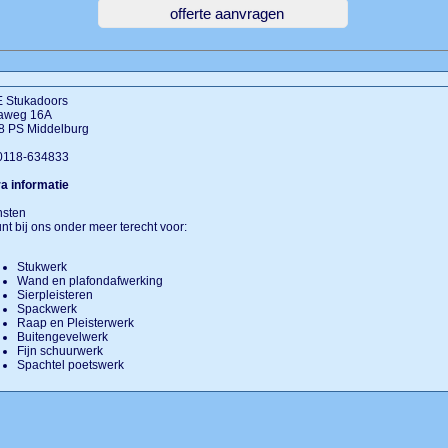
 Stukadoors
taweg 16A
8 PS Middelburg
 0118-634833
a informatie
nsten
nt bij ons onder meer terecht voor:
Stukwerk
Wand en plafondafwerking
Sierpleisteren
Spackwerk
Raap en Pleisterwerk
Buitengevelwerk
Fijn schuurwerk
Spachtel poetswerk