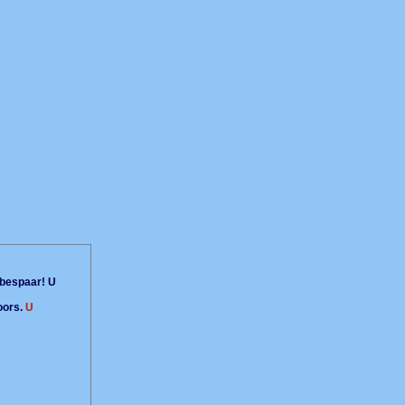
bespaar! U
oors.
U