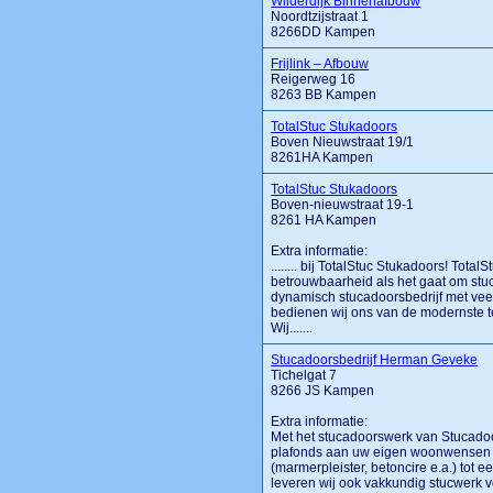
Wilderdijk Binnenafbouw
Noordtzijstraat 1
8266DD Kampen
Frijlink – Afbouw
Reigerweg 16
8263 BB Kampen
TotalStuc Stukadoors
Boven Nieuwstraat 19/1
8261HA Kampen
TotalStuc Stukadoors
Boven-nieuwstraat 19-1
8261 HA Kampen
Extra informatie:
........ bij TotalStuc Stukadoors! Tota
betrouwbaarheid als het gaat om stu
dynamisch stucadoorsbedrijf met veel
bedienen wij ons van de modernste te
Wij.......
Stucadoorsbedrijf Herman Geveke
Tichelgat 7
8266 JS Kampen
Extra informatie:
Met het stucadoorswerk van Stucad
plafonds aan uw eigen woonwensen g
(marmerpleister, betoncire e.a.) tot 
leveren wij ook vakkundig stucwerk v