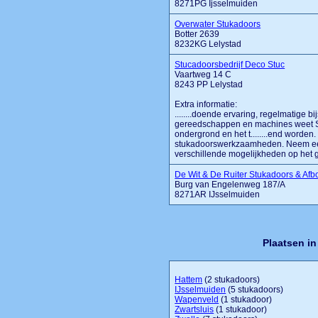
8271PG Ijsselmuiden
Overwater Stukadoors
Botter 2639
8232KG Lelystad
Stucadoorsbedrijf Deco Stuc
Vaartweg 14 C
8243 PP Lelystad
Extra informatie:
........doende ervaring, regelmatige b
gereedschappen en machines weet St
ondergrond en het t........end worden
stukadoorswerkzaamheden. Neem eens
verschillende mogelijkheden op het geb
De Wit & De Ruiter Stukadoors & Af
Burg van Engelenweg 187/A
8271AR IJsselmuiden
Plaatsen i
Hattem
(2 stukadoors)
IJsselmuiden
(5 stukadoors)
Wapenveld
(1 stukadoor)
Zwartsluis
(1 stukadoor)