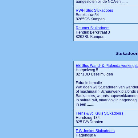
aangesloten bij de NOA en .......
RWH Stuc Stukadoors
Bereklauw 54
8265GS Kampen
Reumer Stukadoors
Hendrik Berkstraat 3
8262RL Kampen
Stukadoor
EB Stuc Wand- & Plafondafwerkingsb
Hoepelweg 5
8271DD IJsselmuiden
Extra informatie:
Wat doen wij Stucadoren van wanden
of machinaal ) Schuurwerk plafonds 
Badkamers, woon/slaap/werkkamers e
in naturel wit, maar ook in nagenoeg 
in een .......
Frens & vd Kruis Stukadoors
Hondsrug 184
8251VA Dronten
F W Jonker Stukadoors
Hagendijk 6