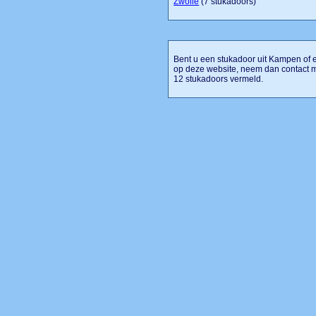
Zwolle
(7 stukadoors)
Bent u een stukadoor uit Kampen of e
op deze website, neem dan contact 
12 stukadoors vermeld.