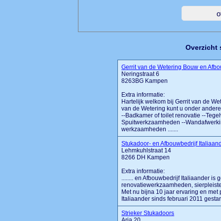
Overzicht
Gerrit van de Wetering Bouw en Afb
Neringstraat 6
8263BG Kampen
Extra informatie:
Hartelijk welkom bij Gerrit van de 
van de Wetering kunt u onder ander
--Badkamer of toilet renovatie --Te
Spuitwerkzaamheden --Wandafwerking 
werkzaamheden .......
Stukadoor- en Afbouwbedrijf Italiaan
Lehmkuhlstraat 14
8266 DH Kampen
Extra informatie:
........ en Afbouwbedrijf Italiaander 
renovatiewerkzaamheden, sierpleiste
Met nu bijna 10 jaar ervaring en met 
Italiaander sinds februari 2011 gestart 
Strieker Stukadoors
Aria 20