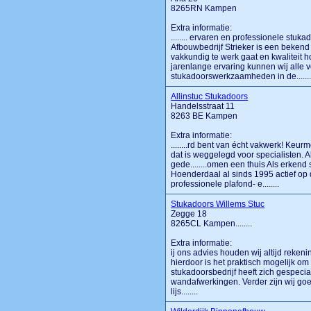
8265RN Kampen
Extra informatie:
........ ervaren en professionele stu
Afbouwbedrijf Strieker is een bekend 
vakkundig te werk gaat en kwaliteit 
jarenlange ervaring kunnen wij alle
stukadoorswerkzaamheden in de......
Allinstuc Stukadoors
Handelsstraat 11
8263 BE Kampen
Extra informatie:
........rd bent van écht vakwerk! Ke
dat is weggelegd voor specialisten. A
gede........omen een thuis Als erkend 
Hoenderdaal al sinds 1995 actief op 
professionele plafond- e........
Stukadoors Willems Stuc
Zegge 18
8265CL Kampen........
Extra informatie:
ij ons advies houden wij altijd reken
hierdoor is het praktisch mogelijk o
stukadoorsbedrijf heeft zich gespeci
wandafwerkingen. Verder zijn wij goe
lijs........