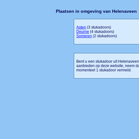
Plaatsen in omgeving van Helenaveen
Asten
(3 stukadoors)
Deurne
(4 stukadoors)
Someren
(2 stukadoors)
Bent u een stukadoor uit Helenaveen o
aanbieden op deze website, neem dan
momenteel 1 stukadoor vermeld.