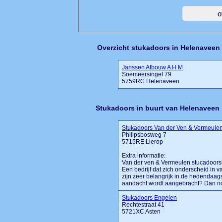
Overzicht stukadoors in Helenaveen
Janssen Afbouw A H M
Soemeersingel 79
5759RC Helenaveen
Stukadoors in buurt van Helenaveen
Stukadoors Van der Ven & Vermeule
Philipsbosweg 7
5715RE Lierop
Extra informatie:
Van der ven & Vermeulen stucadoorsb
Een bedrijf dat zich onderscheid in
zijn zeer belangrijk in de hedendaag
aandacht wordt aangebracht? Dan nodi
Stukadoors Engelen
Rechtestraat 41
5721XC Asten