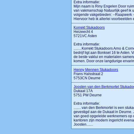
Extra informatie:
Mijn naam is Riny Engelen Door ruim 
van vakmanschap Natuurlijk geef ik u
volgende vakgebieden: --Raapwerk --P
Hiervoor heb ik allerlei voorbeelden 
Korrekt Stukadoors
Heizeecht 4
5721VC Asten
Extra informatie:
........ Korrekt Stukadoors Arno & Co
bedrijf ligt aan Bonksel 16 te Asten. 
de beste vaklui en materialen same
komen. Door onze langdurige ervaring 
Henny Mennen Stukadoors
Frans Halsstraat 2
5753CN Deurne
Joosten van den Berkmortel Stukado
Dukaat 17A
5751 PW Deurne
Extra informatie:
........ van den Berkmortel is een stu
gevestigd aan de Dukaat in Deurne. 
van goed opgeleide werknemers op d
kantoren zijn modern ingericht evena
Joosten.......