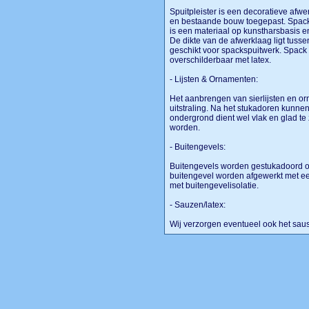
Spuitpleister is een decoratieve af
en bestaande bouw toegepast. Spack 
is een materiaal op kunstharsbasis 
De dikte van de afwerklaag ligt tuss
geschikt voor spackspuitwerk. Spack
overschilderbaar met latex.
- Lijsten & Ornamenten:
Het aanbrengen van sierlijsten en o
uitstraling. Na het stukadoren kunn
ondergrond dient wel vlak en glad te
worden.
- Buitengevels:
Buitengevels worden gestukadoord op
buitengevel worden afgewerkt met een
met buitengevelisolatie.
- Sauzen/latex:
Wij verzorgen eventueel ook het sau