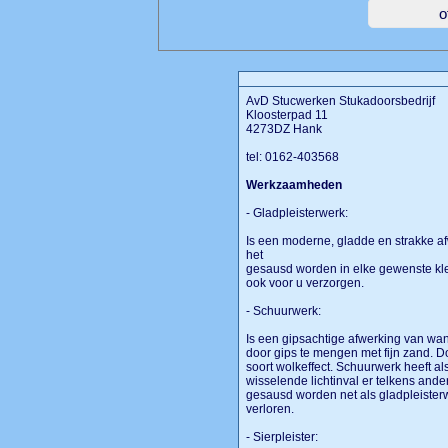
AvD Stucwerken Stukadoorsbedrijf
Kloosterpad 11
4273DZ Hank
tel: 0162-403568
Werkzaamheden
- Gladpleisterwerk:
Is een moderne, gladde en strakke a
het
gesausd worden in elke gewenste kle
ook voor u verzorgen.
- Schuurwerk:
Is een gipsachtige afwerking van wan
door gips te mengen met fijn zand. D
soort wolkeffect. Schuurwerk heeft al
wisselende lichtinval er telkens ande
gesausd worden net als gladpleister
verloren.
- Sierpleister: