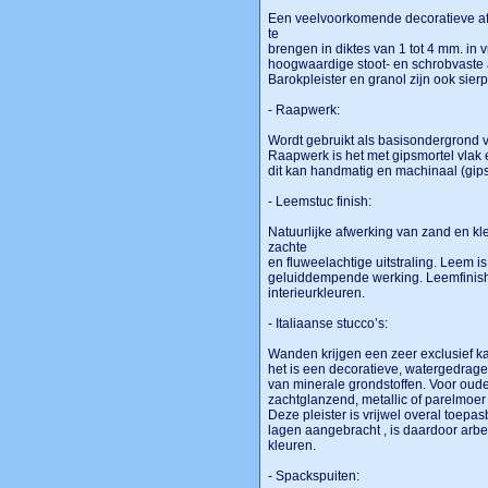
Een veelvoorkomende decoratieve afw
te
brengen in diktes van 1 tot 4 mm. in v
hoogwaardige stoot- en schrobvaste 
Barokpleister en granol zijn ook sierp
- Raapwerk:
Wordt gebruikt als basisondergrond v
Raapwerk is het met gipsmortel vla
dit kan handmatig en machinaal (gip
- Leemstuc finish:
Natuurlijke afwerking van zand en kl
zachte
en fluweelachtige uitstraling. Leem 
geluiddempende werking. Leemfinish 
interieurkleuren.
- Italiaanse stucco’s:
Wanden krijgen een zeer exclusief kar
het is een decoratieve, watergedrag
van minerale grondstoffen. Voor oud
zachtglanzend, metallic of parelmoer
Deze pleister is vrijwel overal toep
lagen aangebracht , is daardoor arbei
kleuren.
- Spackspuiten: