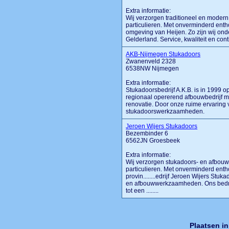
Extra informatie:
Wij verzorgen traditioneel en modern
particulieren. Met onverminderd ent
omgeving van Heijen. Zo zijn wij on
Gelderland. Service, kwaliteit en conti
AKB-Nijmegen Stukadoors
Zwanenveld 2328
6538NW Nijmegen
Extra informatie:
Stukadoorsbedrijf A.K.B. is in 1999 o
regionaal opererend afbouwbedrijf m
renovatie. Door onze ruime ervaring 
stukadoorswerkzaamheden.
Jeroen Wijers Stukadoors
Bezembinder 6
6562JN Groesbeek
Extra informatie:
Wij verzorgen stukadoors- en afbouw
particulieren. Met onverminderd ent
provin........edrijf Jeroen Wijers Stu
en afbouwwerkzaamheden. Ons bedrijf
tot een ........
Plaatsen i