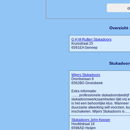
Overzicht
G H M Rutten Stukadoors
Kruisstraat 25
6591EA Gennep
Stukadoor
Wijers Stukadoors
Drentselaan 8
6562BG Groesbeek
Extra informatie:
........ professionele stukadoorsbedri
stukadoorswerkzaamheden lijkt vrij ee
is het een behoorlijke klus. Wannee
duurzame afwerking wilt voorzien, ku
inschakelen. Wijers Stukadoors is......
Stukadoors John Kepser
Hoofdstraat 18
6598AD Heijen