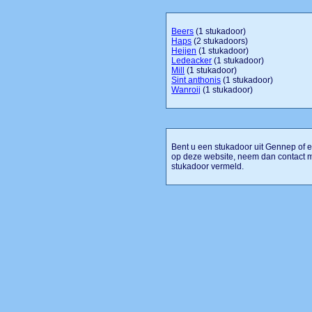
Beers
(1 stukadoor)
Haps
(2 stukadoors)
Heijen
(1 stukadoor)
Ledeacker
(1 stukadoor)
Mill
(1 stukadoor)
Sint anthonis
(1 stukadoor)
Wanroij
(1 stukadoor)
Bent u een stukadoor uit Gennep of e
op deze website, neem dan contact m
stukadoor vermeld.