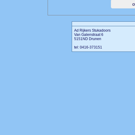
Ad Rijkers Stukadoors
Van Galenstraat 6
5151ND Drunen
tel: 0416-373151