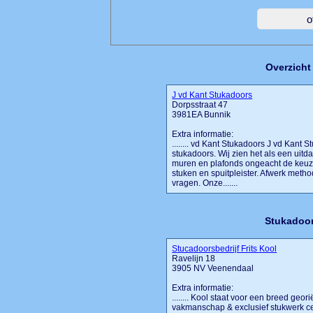
Overzicht
J vd Kant Stukadoors
Dorpsstraat 47
3981EA Bunnik
Extra informatie:
........ vd Kant Stukadoors J vd Kant
stukadoors. Wij zien het als een uitd
muren en plafonds ongeacht de keuze 
stuken en spuitpleister. Afwerk meth
vragen. Onze.......
Stukadoor
Stucadoorsbedrijf Frits Kool
Ravelijn 18
3905 NV Veenendaal
Extra informatie:
........ Kool staat voor een breed geor
vakmanschap & exclusief stukwerk cen