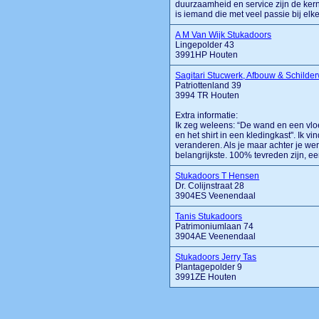
duurzaamheid en service zijn de ke
is iemand die met veel passie bij elke 
A M Van Wijk Stukadoors
Lingepolder 43
3991HP Houten
Sagitari Stucwerk, Afbouw & Schilde
Patriottenland 39
3994 TR Houten
Extra informatie:
Ik zeg weleens: “De wand en een vloer
en het shirt in een kledingkast". Ik v
veranderen. Als je maar achter je wer
belangrijkste. 100% tevreden zijn, een
Stukadoors T Hensen
Dr. Colijnstraat 28
3904ES Veenendaal
Tanis Stukadoors
Patrimoniumlaan 74
3904AE Veenendaal
Stukadoors Jerry Tas
Plantagepolder 9
3991ZE Houten