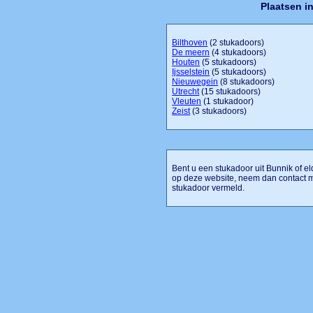
Plaatsen i
Bilthoven
(2 stukadoors)
De meern
(4 stukadoors)
Houten
(5 stukadoors)
Ijsselstein
(5 stukadoors)
Nieuwegein
(8 stukadoors)
Utrecht
(15 stukadoors)
Vleuten
(1 stukadoor)
Zeist
(3 stukadoors)
Bent u een stukadoor uit Bunnik of el
op deze website, neem dan contact m
stukadoor vermeld.