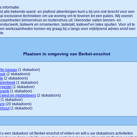
a informatie:
t alle bekende wand- en plafond afwerkingen kunt u bij ons ook terecht voor een
al exclusieve technieken om uw woning om te toveren tot een paleis. Wij voeren
zaamheden binnenshuis en buitenshuis uit. Hieronder vallen binnen- en
enstucwerk, lijstwerk en ornamenten, tadelakt, kalkverf en latex spuiten. Voor uit te
en werkzaamheden komen wij graag bij u langs voor vrijblijvend advies en/of een
te.
Plaatsen in omgeving van Berkel-enschot
rle nassau
(1 stukadoor)
eek
(2 stukadoors)
le
(2 stukadoors)
varenbeek
(1 stukadoor)
rgestel
(1 stukadoor)
erwijk
(1 stukadoor)
t west en middelbeers
(2 stukadoors)
(1 stukadoor)
urg
(20 stukadoors)
nhout
(1 stukadoor)
 u een stukadoor uit Berkel-enschot of elders en wilt u uw stukadoors activiteiten