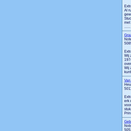
Extr
Al r
gewe
Stuc
met 
.......
Gra
Note
508
Extr
Wij 
1974
over
Wij 
kunt 
Van 
Heu
5011
Extr
erk 
voor
stuk
Prin
Gebr
Nobe
505