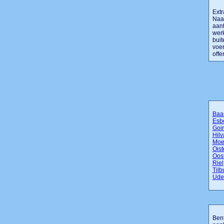
Extr
Naas
aant
werk
buit
voer
offer
Baa
Esb
Goir
Hil
Moe
Oist
Oos
Riel
Tilb
Ude
Bent