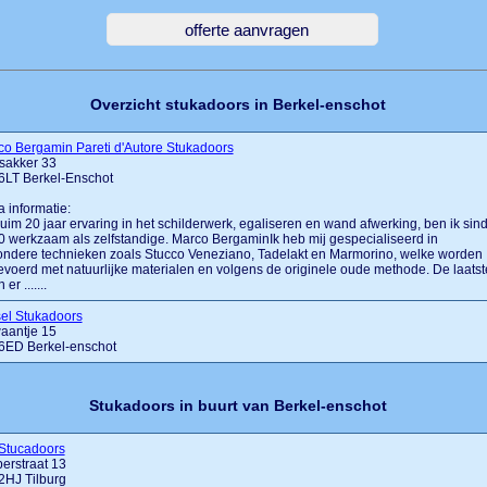
Overzicht stukadoors in Berkel-enschot
o Bergamin Pareti d'Autore Stukadoors
sakker 33
6LT Berkel-Enschot
a informatie:
uim 20 jaar ervaring in het schilderwerk, egaliseren en wand afwerking, ben ik sin
 werkzaam als zelfstandige. Marco BergaminIk heb mij gespecialiseerd in
ondere technieken zoals Stucco Veneziano, Tadelakt en Marmorino, welke worden
evoerd met natuurlijke materialen en volgens de originele oude methode. De laatst
 er .......
el Stukadoors
waantje 15
6ED Berkel-enschot
Stukadoors in buurt van Berkel-enschot
Stucadoors
erstraat 13
2HJ Tilburg