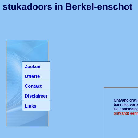
stukadoors in Berkel-enschot
Zoeken
Offerte
Contact
Disclaimer
Ontvang gratis
bent niet ver
Links
De aanbiedinge
ontvangt eenm