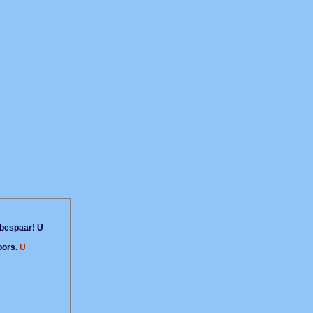
bespaar! U
oors.
U