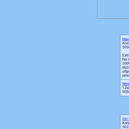
Marc
Krui
505
Extr
Na r
2000
bijz
uitg
jaren
Wes
't Z
505
GH 
Karp
502