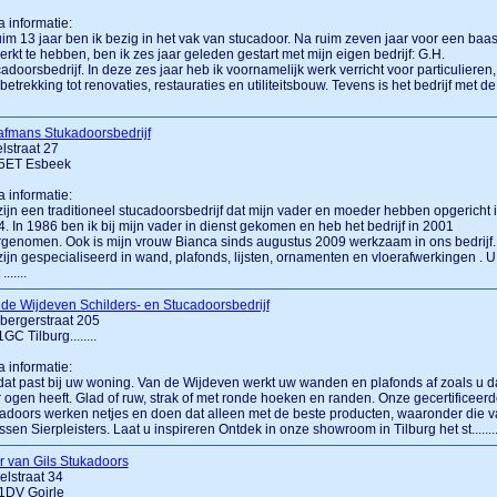
a informatie:
uim 13 jaar ben ik bezig in het vak van stucadoor. Na ruim zeven jaar voor een baa
rkt te hebben, ben ik zes jaar geleden gestart met mijn eigen bedrijf: G.H.
adoorsbedrijf. In deze zes jaar heb ik voornamelijk werk verricht voor particulieren,
betrekking tot renovaties, restauraties en utiliteitsbouw. Tevens is het bedrijf met de
afmans Stukadoorsbedrijf
lstraat 27
5ET Esbeek
a informatie:
zijn een traditioneel stucadoorsbedrijf dat mijn vader en moeder hebben opgericht 
. In 1986 ben ik bij mijn vader in dienst gekomen en heb het bedrijf in 2001
genomen. Ook is mijn vrouw Bianca sinds augustus 2009 werkzaam in ons bedrijf.
zijn gespecialiseerd in wand, plafonds, lijsten, ornamenten en vloerafwerkingen . U
.......
de Wijdeven Schilders- en Stucadoorsbedrijf
bergerstraat 205
GC Tilburg........
a informatie:
dat past bij uw woning. Van de Wijdeven werkt uw wanden en plafonds af zoals u d
 ogen heeft. Glad of ruw, strak of met ronde hoeken en randen. Onze gecertificeer
adoors werken netjes en doen dat alleen met de beste producten, waaronder die 
ssen Sierpleisters. Laat u inspireren Ontdek in onze showroom in Tilburg het st.......
 van Gils Stukadoors
lstraat 34
1DV Goirle